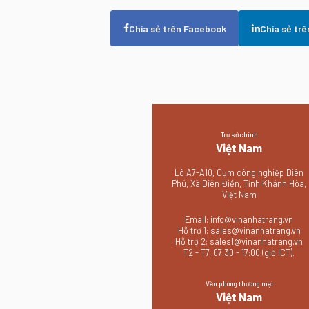
Chia sẻ trên Facebook
Chia sẻ trê
Trụ sở chính
Việt Nam
Lô A7-A10, Cụm công nghiệp Diên
Phú, Xã Diên Điền, Tỉnh Khánh Hòa,
Việt Nam
Email:
info@vinanhatrang.vn
Hỗ trợ 1:
sales@vinanhatrang.vn
Hỗ trợ 2:
sales1@vinanhatrang.vn
T2 - T7, 07:30 - 17:00 (giờ ICT).
Văn phòng thương mại
Việt Nam