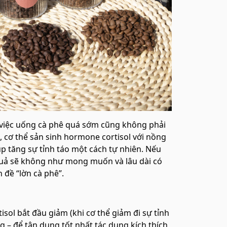
, việc uống cà phê quá sớm cũng không phải
m, cơ thể sản sinh hormone cortisol với nồng
p tăng sự tỉnh táo một cách tự nhiên. Nếu
 quả sẽ không như mong muốn và lâu dài có
n đề “lờn cà phê”.
sol bắt đầu giảm (khi cơ thể giảm đi sự tỉnh
g – để tận dụng tốt nhất tác dụng kích thích