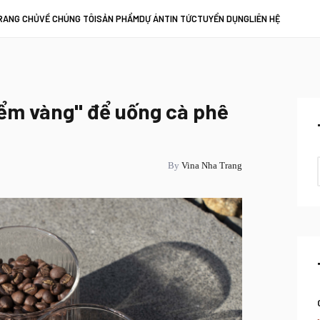
RANG CHỦ
VỀ CHÚNG TÔI
SẢN PHẨM
DỰ ÁN
TIN TỨC
TUYỂN DỤNG
LIÊN HỆ
iểm vàng" để uống cà phê
By
Vina Nha Trang