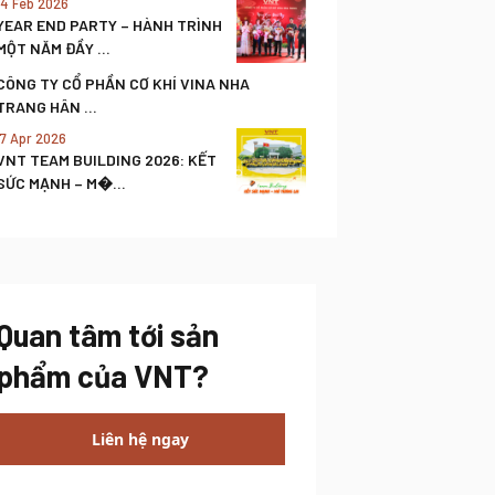
14 Feb 2026
YEAR END PARTY – HÀNH TRÌNH
MỘT NĂM ĐẦY ...
CÔNG TY CỔ PHẦN CƠ KHÍ VINA NHA
TRANG HÂN ...
17 Apr 2026
VNT TEAM BUILDING 2026: KẾT
SỨC MẠNH – M�...
Quan tâm tới sản
phẩm của VNT?
Liên hệ ngay