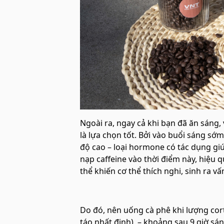
Ngoài ra, ngay cả khi bạn đã ăn sáng
là lựa chọn tốt. Bởi vào buổi sáng sớ
độ cao – loại hormone có tác dụng giú
nạp caffeine vào thời điểm này, hiệu
thể khiến cơ thể thích nghi, sinh ra vấ
Do đó, nên uống cà phê khi lượng corti
táo nhất định) – khoảng sau 9 giờ sán