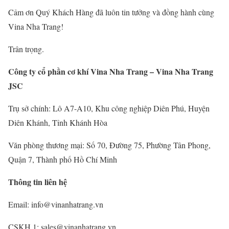
Cảm ơn Quý Khách Hàng đã luôn tin tưởng và đồng hành cùng
Vina Nha Trang!
Trân trọng.
Công ty c
ổ
ph
ầ
n c
ơ
khí Vina Nha Trang – Vina Nha Trang
JSC
Trụ sở chính: Lô A7-A10, Khu công nghiệp Diên Phú, Huyện
Diên Khánh, Tỉnh Khánh Hòa
Văn phòng thương mại: Số 70, Đường 75, Phường Tân Phong,
Quận 7, Thành phố Hồ Chí Minh
Thông tin liên h
ệ
Email: info@vinanhatrang.vn
CSKH 1: sales@vinanhatrang.vn