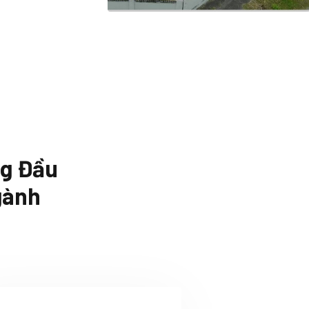
ng Đầu
gành