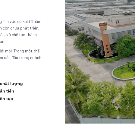
 lĩnh vực cơ khí từ năm
am còn chưa phát triển,
ất, và chế tạo thành
Nam.
 đổi mới. Trong một thế
đèn dẫn đầu trong ngành
chất lượng
tân tiến
iên tục