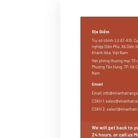
Địa Điểm
Trụ sở chính: Lô A7-A10, 
nghiệp Diên Phú, Xã Diên Đ
Khánh Hòa, Việt Nam
Văn phòng thương mại: 70 
Phường Tân Hưng, TP. Hồ Ch
Nam
Email
Email:
info@vinanhatrang.
CSKH 1:
sales@vinanhatra
CSKH 2:
sales1@vinanhatr
We will get back to y
24 hours, or call us 