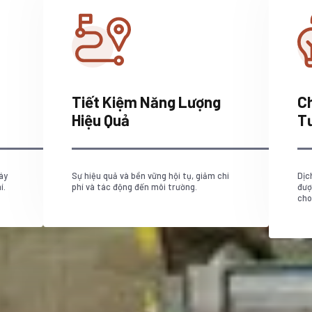
Tiết Kiệm Năng Lượng
C
Hiệu Quả
T
áy
Sự hiệu quả và bền vững hội tụ, giảm chi
Dịc
í.
phí và tác động đến môi trường.
đượ
cho