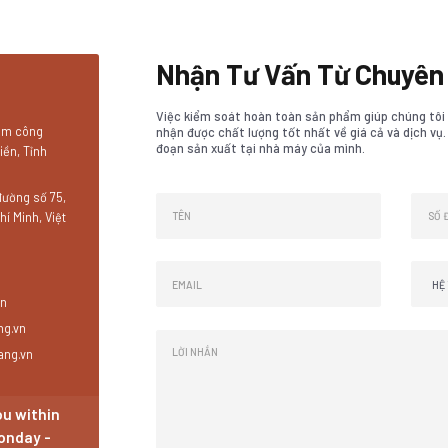
Nhận Tư Vấn Từ Chuyên 
Việc kiểm soát hoàn toàn sản phẩm giúp chúng tôi
Cụm công
nhận được chất lượng tốt nhất về giá cả và dịch vụ
đoạn sản xuất tại nhà máy của mình.
iền, Tỉnh
đường số 75,
í Minh, Việt
vn
ng.vn
ang.vn
ou within
Monday -