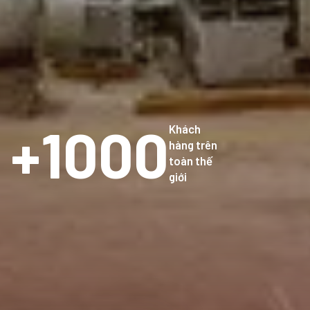
1000
Khách
hàng trên
toàn thế
giới