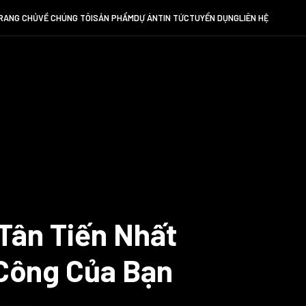
RANG CHỦ
VỀ CHÚNG TÔI
SẢN PHẨM
DỰ ÁN
TIN TỨC
TUYỂN DỤNG
LIÊN HỆ
Tân Tiến Nhất
Công Của Bạn