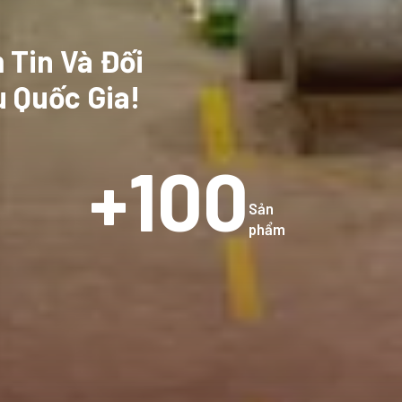
 Tin Và Đối
u Quốc Gia!
100
Sản
phẩm