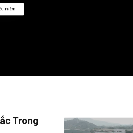
IỂU THÊM!
Sắc Trong