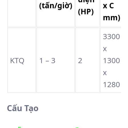
(tấn/giờ)
x C
(HP)
mm)
3300
x
KTQ
1 – 3
2
1300
x
1280
Cấu Tạo