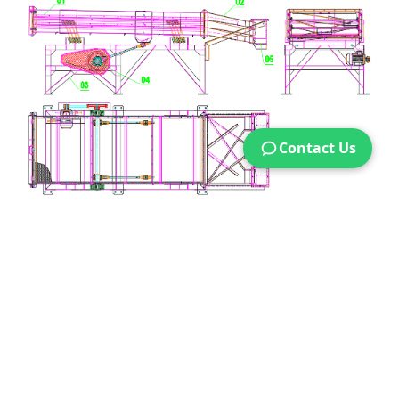
Contact Us
Sàng rung 3 sàng phân loại.
Cụm máng ra.
Khung chân.
Cụm truyền động.
Cụm phểu hứng.