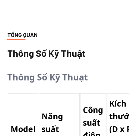
TỔNG QUAN
Thông Số Kỹ Thuật
Thông Số Kỹ Thuạt
Kích
Công
Năng
thước
suất
Model
suất
(D x R
điện